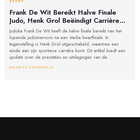
SPORT
Frank De Wit Bereikt Halve Finale
Judo, Henk Grol Beëindigt Carrière
Na Uitschakeling
Judoka Frank De Wit heeft de halve finale bereikt van het
lopende judotoernooi na een sterke kwartfinale. In
tegenstelling is Henk Grol uitgeschakeld, waarmee een
einde aan zijn sportieve carrière komt. Dit artikel biedt een
update over de prestaties en uitdagingen van de
Nederlandse judoka's in het toernooi.
MAURITS ZONNEVELD