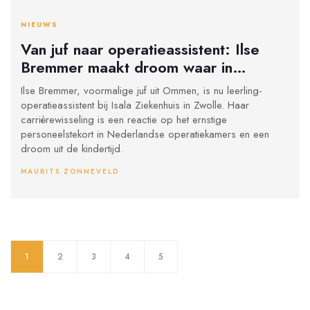
NIEUWS
Van juf naar operatieassistent: Ilse
Bremmer maakt droom waar in
ziekenhuis
Ilse Bremmer, voormalige juf uit Ommen, is nu leerling-
operatieassistent bij Isala Ziekenhuis in Zwolle. Haar
carrièrewisseling is een reactie op het ernstige
personeelstekort in Nederlandse operatiekamers en een
droom uit de kindertijd.
MAURITS ZONNEVELD
1
2
3
4
5