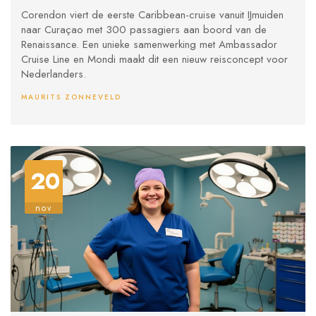
passagiers aan boord van Renaissance
Corendon viert de eerste Caribbean-cruise vanuit IJmuiden
naar Curaçao met 300 passagiers aan boord van de
Renaissance. Een unieke samenwerking met Ambassador
Cruise Line en Mondi maakt dit een nieuw reisconcept voor
Nederlanders.
MAURITS ZONNEVELD
20
nov