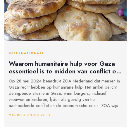
INTERNATIONAAL
Waarom humanitaire hulp voor Gaza
essentieel is te midden van conflict en
crisis
Op 28 mei 2024 benadrukt ZOA Nederland dat mensen in
Gaza recht hebben op humanitaire hulp. Het artikel belicht
de nijpende situatie in Gaza, waar burgers, inclusief
vrouwen en kinderen, lijden als gevolg van het
aanhoudende conflict en de economische crisis. ZOA wijst
op het belang van hulplevering aan de meest kwetsbaren,
MAURITS ZONNEVELD
ongeacht politieke affiliatie.