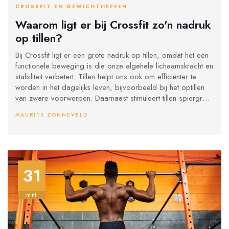
CROSSFIT EN GEWICHTHEFFEN
Waarom ligt er bij Crossfit zo'n nadruk
op tillen?
Bij Crossfit ligt er een grote nadruk op tillen, omdat het een
functionele beweging is die onze algehele lichaamskracht en
stabiliteit verbetert. Tillen helpt ons ook om efficiënter te
worden in het dagelijks leven, bijvoorbeeld bij het optillen
van zware voorwerpen. Daarnaast stimuleert tillen spiergroei
en verhoogt het onze stofwisseling, wat kan leiden tot
MAURITS ZONNEVELD
gewichtsverlies. Bovendien helpt tillen bij het verbeteren van
onze houding en het voorkomen van blessures. Kortom,
tillen is een essentieel onderdeel van Crossfit vanwege de
vele voordelen voor onze gezondheid en dagelijkse
prestaties.
31
mrt