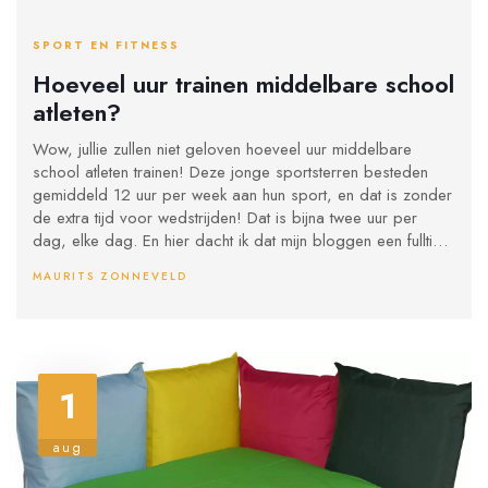
SPORT EN FITNESS
Hoeveel uur trainen middelbare school
atleten?
Wow, jullie zullen niet geloven hoeveel uur middelbare
school atleten trainen! Deze jonge sportsterren besteden
gemiddeld 12 uur per week aan hun sport, en dat is zonder
de extra tijd voor wedstrijden! Dat is bijna twee uur per
dag, elke dag. En hier dacht ik dat mijn bloggen een fulltime
baan was! Zeker respect voor deze jonge atleten, ze zijn
MAURITS ZONNEVELD
vastberadener dan een mier die een kraker draagt!
1
aug