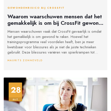
GEWONDENRISICO BIJ CROSSFIT
Waarom waarschuwen mensen dat het
gemakkelijk is om bij CrossFit gewond
te raken?
Mensen waarschuwen vaak dat CrossFit gevaarlijk is omdat
het gemakkelijk is om gewond te raken. Hoewel het
trainingsprogramma veel voordelen heeft, ben je meer
kwetsbaar voor blessures als je niet de juiste technieken
gebruikt. Deze blessures variëren van spierkrampen tot
verstuikingen en zelfs ernstiger letsel. Daarom is het
MAURITS ZONNEVELD
belangrijk om een professionele trainer te vinden die je kan
helpen bij het uitvoeren van de juiste bewegingen en die je
kan leren hoe je blessures kunt voorkomen. Verder is het
ook belangrijk dat je een goede conditie hebt voordat je
begint met CrossFit. Als je goed voorbereid bent en alle
28
nodige voorzorgmaatregelen neemt, dan kun je genieten
van de voordelen van het programma zonder gewond te
raken.
mrt