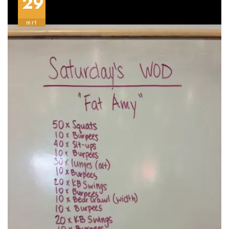
29
belangrijk dat ze goede technieken gebruiken om blessures
te voorkomen. Volwassenen kunnen ook pull-ups uitvoeren,
maar ze moeten eerst hun lichaam voorbereiden door
mrt
basisoefeningen te doen.