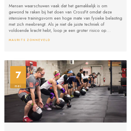
het doen van CrossFit?
Mensen waarschuwen vaak dat het gemakkelijk is om
gewond te raken bij het doen van CrossFit omdat deze
intensieve trainingsvorm een hoge mate van fysieke belasting
met zich meebrengt. Als je niet de juiste techniek of
voldoende kracht hebt, loop je een groter risico op
blessures. Bovendien wordt CrossFit vaak gekenmerkt door
MAURITS ZONNEVELD
een competitieve sfeer, wat kan leiden tot overmatig pushen
en het negeren van lichaamssignalen. Uit veiligheidsoogpunt
wordt het aangeraden om altijd onder toezicht van een
gekwalificeerde trainer te trainen en naar je lichaam te
luisteren. Kortom, CrossFit kan zeer effectief zijn, maar
7
veiligheid moet altijd voorop staan.
mei