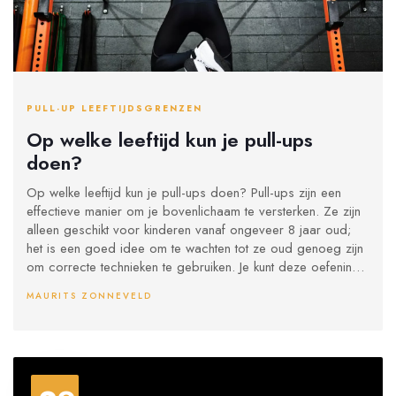
PULL-UP LEEFTIJDSGRENZEN
Op welke leeftijd kun je pull-ups
doen?
Op welke leeftijd kun je pull-ups doen? Pull-ups zijn een
effectieve manier om je bovenlichaam te versterken. Ze zijn
alleen geschikt voor kinderen vanaf ongeveer 8 jaar oud;
het is een goed idee om te wachten tot ze oud genoeg zijn
om correcte technieken te gebruiken. Je kunt deze oefening
ook uitvoeren als je ouder bent, maar je moet een goede
MAURITS ZONNEVELD
techniek hebben om blessures te voorkomen. Probeer je
voor te bereiden door de basisoefeningen te doen die je
helpen om je spieren te versterken en je lichaam klaar te
maken voor pull-ups. Op welke leeftijd kun je pull-ups doen?
Kinderen vanaf 8 jaar oud kunnen pull-ups doen, maar het is