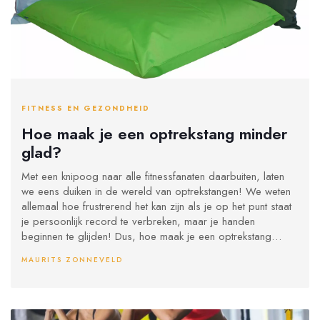
FITNESS EN GEZONDHEID
Hoe maak je een optrekstang minder
glad?
Met een knipoog naar alle fitnessfanaten daarbuiten, laten
we eens duiken in de wereld van optrekstangen! We weten
allemaal hoe frustrerend het kan zijn als je op het punt staat
je persoonlijk record te verbreken, maar je handen
beginnen te glijden! Dus, hoe maak je een optrekstang
minder glad? Goed nieuws! Het is eenvoudig: je kunt grip
MAURITS ZONNEVELD
tape gebruiken, handschoenen dragen, of zelfs krijt
gebruiken. En vergeet niet, een beetje zweet maakt de
training alleen maar echter, dus glijd er op los!