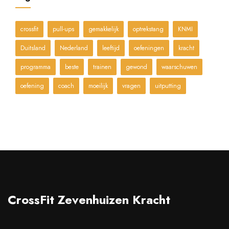
crossfit
pull-ups
gemakkelijk
optrekstang
KNMI
Duitsland
Nederland
leeftijd
oefeningen
kracht
programma
beste
trainen
gewond
waarschuwen
oefening
coach
moeilijk
vragen
uitputting
CrossFit Zevenhuizen Kracht