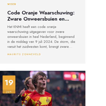
WEER
Code Oranje Waarschuwing:
Zware Onweersbuien en
Gevaarlijke
Het KNMI heeft een code oranje
Weersomstandigheden in
waarschuwing uitgegeven voor zware
Nederland
onweersbuien in heel Nederland, beginnend
in de middag van 9 juli 2024. De storm, die
vanuit het zuidwesten komt, brengt zware
regen, hagelstenen tot 4 centimeter en
MAURITS ZONNEVELD
blikseminslagen met zich mee. Er worden
ook sterke windstoten verwacht die schade
en letsel kunnen veroorzaken.
19
jun