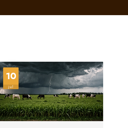
10
jul