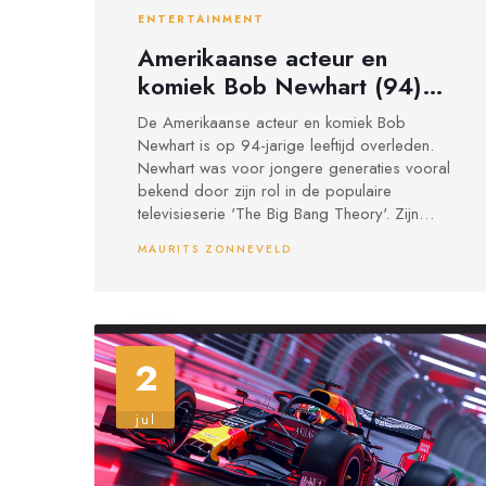
ENTERTAINMENT
Amerikaanse acteur en
komiek Bob Newhart (94)
overleden, bekend van 'The
De Amerikaanse acteur en komiek Bob
Big Bang Theory'
Newhart is op 94-jarige leeftijd overleden.
Newhart was voor jongere generaties vooral
bekend door zijn rol in de populaire
televisieserie 'The Big Bang Theory'. Zijn
carrière begon als stand-up comedian in de
MAURITS ZONNEVELD
late jaren 1950 en bracht hem nationaal
succes met zijn comedyalbum 'The Button-
Down Mind of Bob Newhart', dat een
Grammy Award won in 1960. Hij speelde
later in twee populaire televisieseries in de
2
jaren '70 en '80.
jul