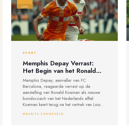
jun
SPORT
Memphis Depay Verrast:
Het Begin van het Ronald
Koeman Tijdperk in
Memphis Depay, aanvaller van FC
Nederlands Voetbal
Barcelona, reageerde verrast op de
aanstelling van Ronald Koeman als nieuwe
bondscoach van het Nederlands elftal.
Koeman keert terug na het vertrek van Louis
van Gaal na het WK 2022. Depay ziet
MAURITS ZONNEVELD
Koemans terugkeer als het begin van een
nieuw tijdperk in het Nederlandse voetbal en
benadrukte het belang van Koemans ervaring