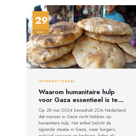
gebruikers expertcommentaar, interviews en
gratis wedstrijdherhalingen bekijken.
29
mei
INTERNATIONAAL
Waarom humanitaire hulp
voor Gaza essentieel is te
midden van conflict en crisis
Op 28 mei 2024 benadrukt ZOA Nederland
dat mensen in Gaza recht hebben op
humanitaire hulp. Het artikel belicht de
nijpende situatie in Gaza, waar burgers,
inclusief vrouwen en kinderen, lijden als