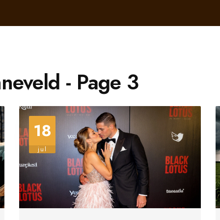
neveld - Page 3
18
jul