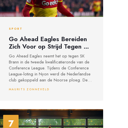
SPORT
Go Ahead Eagles Bereiden
Zich Voor op Strijd Tegen SK
Brann in Conference League
Go Ahead Eagles neemt het op tegen SK
Tweede Kwalificatieronde
Brann in de tweede kwalificatieronde van de
Conference League. Tijdens de Conference
League-loting in Nyon werd de Nederlandse
club gekoppeld aan de Noorse ploeg. De
wedstrijden staan gepland voor 25 juli en 1
MAURITS ZONNEVELD
augustus.
7