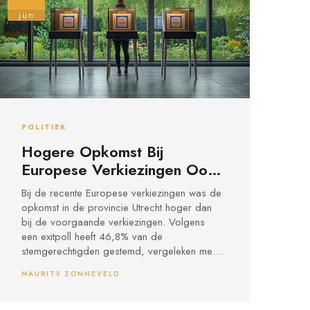
jun
POLITIEK
Hogere Opkomst Bij
Europese Verkiezingen Ook
in Provincie Utrecht
Bij de recente Europese verkiezingen was de
opkomst in de provincie Utrecht hoger dan
bij de voorgaande verkiezingen. Volgens
een exitpoll heeft 46,8% van de
stemgerechtigden gestemd, vergeleken met
41,8% de vorige keer. Utrecht stad had de
MAURITS ZONNEVELD
hoogste opkomst, met 55,9%, gevolgd
door andere gemeenten zoals Eemnes,
Baarn, en Bunschoten.