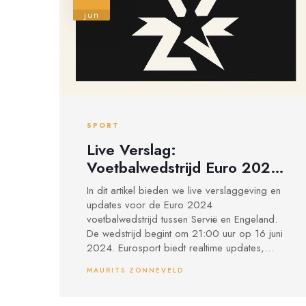
jun
SPORT
Live Verslag:
Voetbalwedstrijd Euro 2024
Tussen Servië en Engeland
In dit artikel bieden we live verslaggeving en
updates voor de Euro 2024
voetbalwedstrijd tussen Servië en Engeland.
De wedstrijd begint om 21:00 uur op 16 juni
2024. Eurosport biedt realtime updates,
scores en hoogtepunten, evenals
MAURITS ZONNEVELD
gedetailleerde informatie over beide teams,
hun prestaties, topscorers en eerdere
winnaars van het EK. Bovendien kunnen