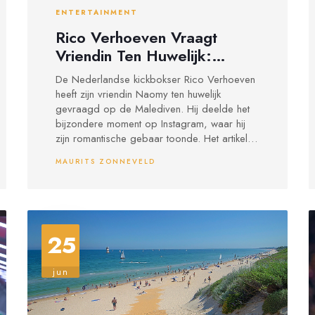
ENTERTAINMENT
Rico Verhoeven Vraagt
Vriendin Ten Huwelijk:
Romantisch Aanzoek op de
De Nederlandse kickbokser Rico Verhoeven
Malediven
heeft zijn vriendin Naomy ten huwelijk
gevraagd op de Malediven. Hij deelde het
bijzondere moment op Instagram, waar hij
zijn romantische gebaar toonde. Het artikel
beschrijft Verhoeven's gelukzalige
MAURITS ZONNEVELD
gebeurtenis en het delen van zijn vreugde
met fans en volgers.
25
jun