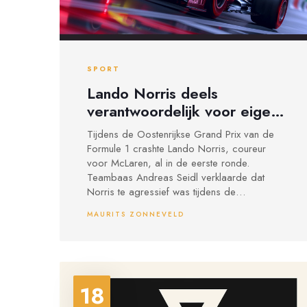
SPORT
Lando Norris deels
verantwoordelijk voor eigen
uitschakeling bij Grand Prix
Tijdens de Oostenrijkse Grand Prix van de
van Oostenrijk
Formule 1 crashte Lando Norris, coureur
voor McLaren, al in de eerste ronde.
Teambaas Andreas Seidl verklaarde dat
Norris te agressief was tijdens de
openingsfase, wat leidde tot een botsing met
MAURITS ZONNEVELD
Pierre Gasly's AlphaTauri. Norris zelf
erkende zijn fout en nam de
verantwoordelijkheid op zich.
18