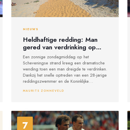
NIEUWS
Heldhaftige redding: Man
gered van verdrinking op
Scheveningse strand
Een zonnige zondagmiddag op het
Scheveningse strand kreeg een dramatische
wending toen een man dreigde te verdrinken.
Dankzij het snelle optreden van een 28-jarige
reddingszwemmer en de Koninklijke
Nederlandse Redding Maatschappij (KNRM)
MAURITS ZONNEVELD
kon de man op tijd uit het water worden
gehaald en naar het ziekenhuis worden
gebracht. Zijn toestand is nog onbekend.
7