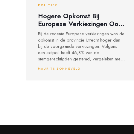
POLITIEK
Hogere Opkomst Bij
Europese Verkiezingen Ook
in Provincie Utrecht
Bij de recente Europese verkiezingen was de
opkomst in de provincie Utrecht hoger dan
bij de voorgaande verkiezingen. Volgens
een exitpoll heeft 46,8% van de
stemgerechtigden gestemd, vergeleken met
41,8% de vorige keer. Utrecht stad had de
MAURITS ZONNEVELD
hoogste opkomst, met 55,9%, gevolgd
door andere gemeenten zoals Eemnes,
Baarn, en Bunschoten.