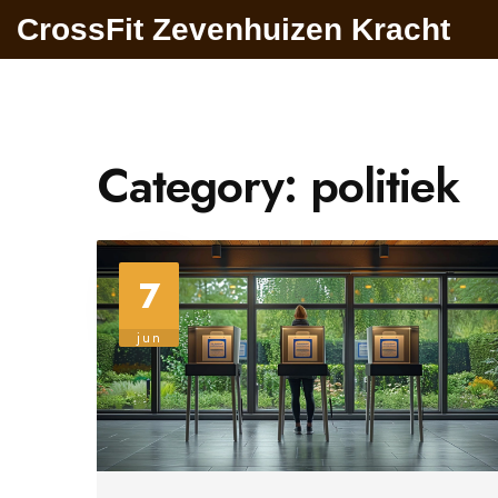
CrossFit Zevenhuizen Kracht
Category: politiek
7
jun